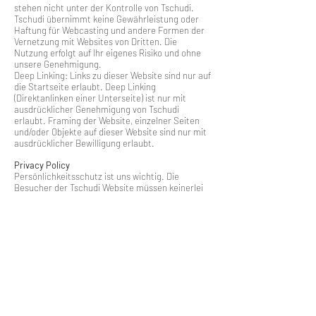
stehen nicht unter der Kontrolle von Tschudi.
Tschudi übernimmt keine Gewährleistung oder
Haftung für Webcasting und andere Formen der
Vernetzung mit Websites von Dritten. Die
Nutzung erfolgt auf Ihr eigenes Risiko und ohne
unsere Genehmigung.
Deep Linking: Links zu dieser Website sind nur auf
die Startseite erlaubt. Deep Linking
(Direktanlinken einer Unterseite) ist nur mit
ausdrücklicher Genehmigung von Tschudi
erlaubt. Framing der Website, einzelner Seiten
und/oder Objekte auf dieser Website sind nur mit
ausdrücklicher Bewilligung erlaubt.
Privacy Policy
Persönlichkeitsschutz ist uns wichtig. Die
Besucher der Tschudi Website müssen keinerlei
so genannte persönliche Daten wie Namen,
Adresse, Telefonnummer oder E-Mail-Adresse
bekannt geben.
Ihre persönlichen Daten sind jedoch
unentbehrlich, wenn Sie unsere
Serviceleistungen (wie Newsletter, Reservation,
Bestellung, Kontaktform) in Anspruch nehmen
möchten. Wir verwenden diese Informationen
ausschliesslich zu dem Zweck, Ihnen den
gewünschten Service zur Verfügung zu stellen.